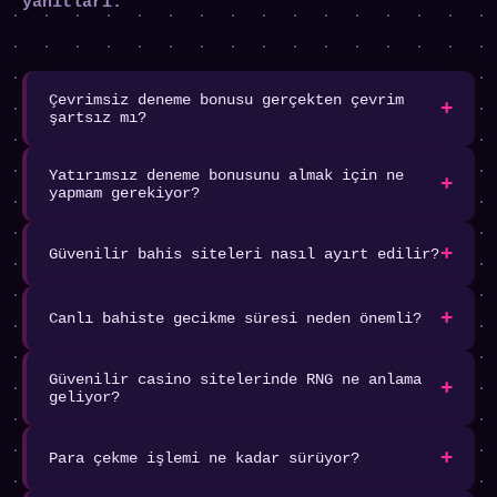
yanıtları.
Çevrimsiz deneme bonusu gerçekten çevrim
+
şartsız mı?
Evet. Çevrimsiz bonus, aldığın tutarı
Yatırımsız deneme bonusunu almak için ne
+
herhangi bir bahis cirosu tamamlamadan
yapmam gerekiyor?
çekebileceğin anlamına geliyor. Standart
Yalnızca kayıt yeterli. Hesabını
bonuslarda 20x–50x çevrim şartı olurken
+
Güvenilir bahis siteleri nasıl ayırt edilir?
oluşturduktan sonra 15 dakika içinde bonus
burada bu koşul uygulanmıyor. Bakiyene geçen
otomatik olarak tanımlanıyor. Promosyon kodu
tutar, yatırdığın para gibi davranıyor.
Lisans varlığı, bağımsız denetim raporları ve
+
ya da para yatırma işlemi gerekmiyor. Tek
Canlı bahiste gecikme süresi neden önemli?
para çekme istatistikleri başlıca
şart, hesabını doğrulamak için geçerli bir e-
göstergeler. SSL sertifikası tek başına
Canlı bahiste oranlar saniyeler içinde
posta adresi kullanmak.
Güvenilir casino sitelerinde RNG ne anlama
yeterli değil — finansal şeffaflık ve
+
değişiyor. 5–10 saniyelik bir gecikme, bahis
geliyor?
kullanıcı şikayetlerine verilen yanıt süresi
yaparken gördüğün oranın artık geçerli
de önemli. Bu platform yıllık denetim
RNG, Rastgele Sayı Üreteci demek. Slot ve
olmayabileceği anlamına geliyor. 1.8
+
Para çekme işlemi ne kadar sürüyor?
raporlarını kamuya açık tutuyor.
masa oyunlarında sonuçların gerçekten
saniyelik ortalama gecikme bu platform için
rastgele belirlendiğini garanti ediyor.