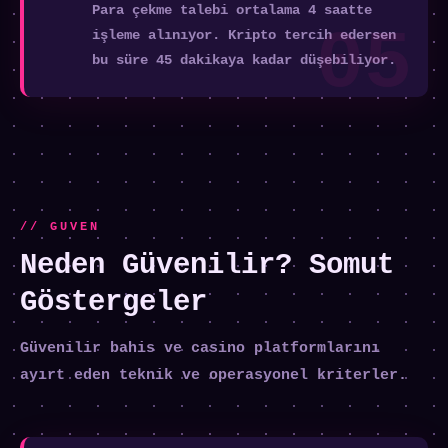
Para çekme talebi ortalama 4 saatte
05
işleme alınıyor. Kripto tercih edersen
bu süre 45 dakikaya kadar düşebiliyor.
GUVEN
Neden Güvenilir? Somut
Göstergeler
Güvenilir bahis ve casino platformlarını
ayırt eden teknik ve operasyonel kriterler.