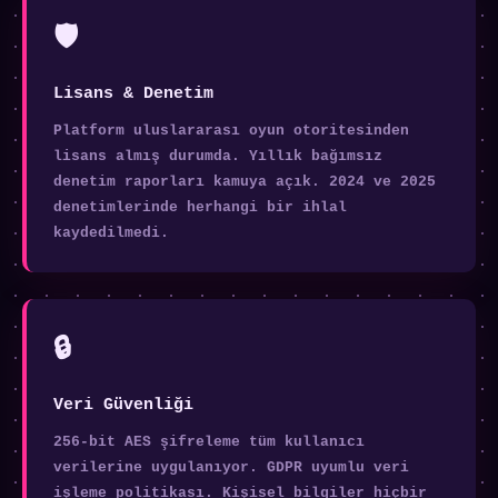
🛡
Lisans & Denetim
Platform uluslararası oyun otoritesinden
lisans almış durumda. Yıllık bağımsız
denetim raporları kamuya açık. 2024 ve 2025
denetimlerinde herhangi bir ihlal
kaydedilmedi.
🔒
Veri Güvenliği
256-bit AES şifreleme tüm kullanıcı
verilerine uygulanıyor. GDPR uyumlu veri
işleme politikası. Kişisel bilgiler hiçbir