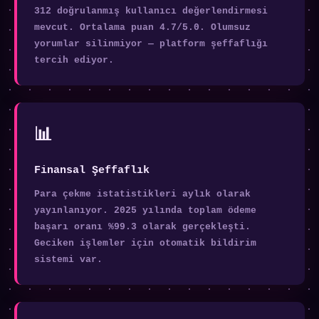
312 doğrulanmış kullanıcı değerlendirmesi
mevcut. Ortalama puan 4.7/5.0. Olumsuz
yorumlar silinmiyor — platform şeffaflığı
tercih ediyor.
📊
Finansal Şeffaflık
Para çekme istatistikleri aylık olarak
yayınlanıyor. 2025 yılında toplam ödeme
başarı oranı %99.3 olarak gerçekleşti.
Geciken işlemler için otomatik bildirim
sistemi var.