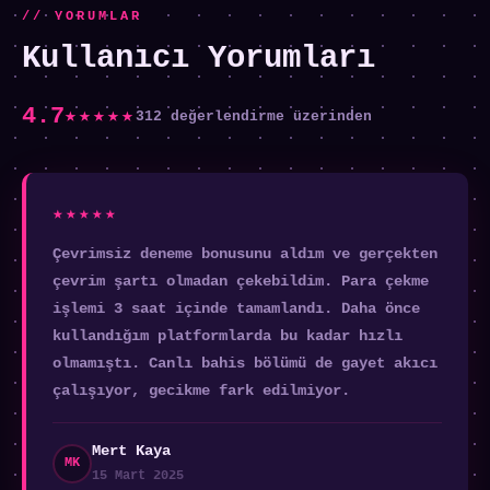
YORUMLAR
Kullanıcı Yorumları
4.7
★★★★★
312 değerlendirme üzerinden
★★★★★
Çevrimsiz deneme bonusunu aldım ve gerçekten
çevrim şartı olmadan çekebildim. Para çekme
işlemi 3 saat içinde tamamlandı. Daha önce
kullandığım platformlarda bu kadar hızlı
olmamıştı. Canlı bahis bölümü de gayet akıcı
çalışıyor, gecikme fark edilmiyor.
Mert Kaya
MK
15 Mart 2025