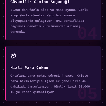
Güvenilir Casino Seçeneği
3.200'den fazla slot ve masa oyunu. Canlı
krupiyerli oyunlar ayrı bir sunucu
altyapısında çalışıyor. RNG sertifikası
04
bağımsız denetim kuruluşundan alınmış
durumda.
💳
Hızlı Para Çekme
Ortalama para çekme süresi 4 saat. Kripto
para birimleriyle işlemler genellikle 45
05
dakikada tamamlanıyor. Günlük limit 50.000
TL'ye kadar çıkabiliyor.