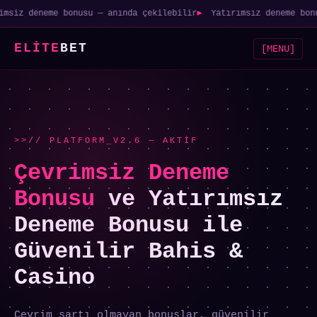
siz deneme bonusu — anında çekilebilir
►
Yatırımsız deneme bonus
ELITE
BET
[MENU]
// PLATFORM_V2.6 — AKTIF
Çevrimsiz Deneme
Bonusu
ve Yatırımsız
Deneme Bonusu ile
Güvenilir Bahis &
Casino
Çevrim şartı olmayan bonuslar, güvenilir