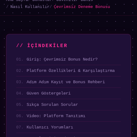
Nasıl Kullanılır
Çevrimsiz Deneme Bonusu
// İÇINDEKILER
Giriş: Çevrimsiz Bonus Nedir?
Platform Özellikleri & Karşılaştırma
Adım Adım Kayıt ve Bonus Rehberi
Güven Göstergeleri
Sıkça Sorulan Sorular
Video: Platform Tanıtımı
Kullanıcı Yorumları