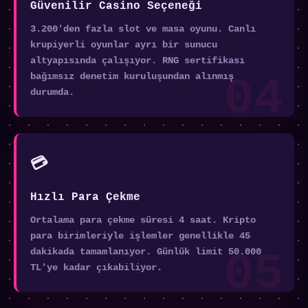
Güvenilir Casino Seçeneği
3.200'den fazla slot ve masa oyunu. Canlı
krupiyerli oyunlar ayrı bir sunucu
altyapısında çalışıyor. RNG sertifikası
04
bağımsız denetim kuruluşundan alınmış
durumda.
💳
Hızlı Para Çekme
Ortalama para çekme süresi 4 saat. Kripto
para birimleriyle işlemler genellikle 45
05
dakikada tamamlanıyor. Günlük limit 50.000
TL'ye kadar çıkabiliyor.