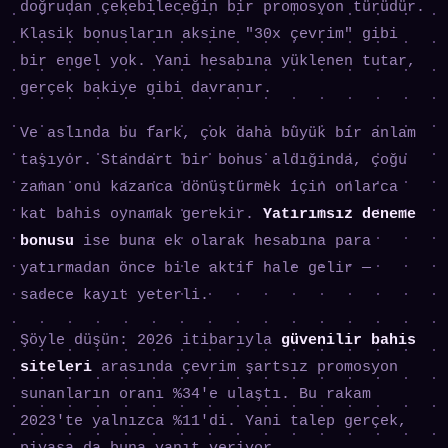
doğrudan çekebileceğin bir promosyon türüdür.
Klasik bonusların aksine "30x çevrim" gibi
bir engel yok. Yani hesabına yüklenen tutar,
gerçek bakiye gibi davranır.
Ve aslında bu fark, çok daha büyük bir anlam
taşıyor. Standart bir bonus aldığında, çoğu
zaman onu kazanca dönüştürmek için onlarca
kat bahis oynamak gerekir.
Yatırımsız deneme
bonusu
ise buna ek olarak hesabına para
yatırmadan önce bile aktif hale gelir —
sadece kayıt yeterli.
Şöyle düşün: 2026 itibarıyla
güvenilir bahis
siteleri
arasında çevrim şartsız promosyon
sunanların oranı %34'e ulaştı. Bu rakam
2023'te yalnızca %11'di. Yani talep gerçek,