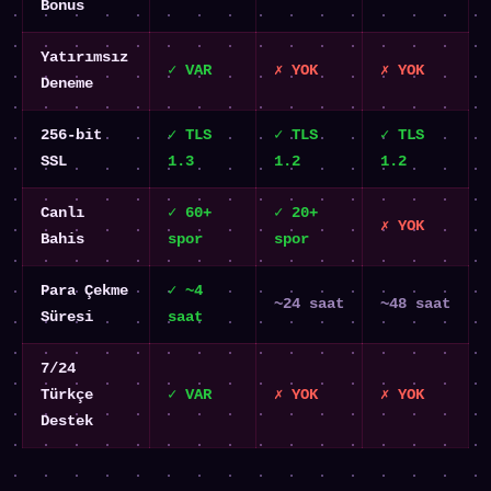
Bonus
Yatırımsız
✓ VAR
✗ YOK
✗ YOK
Deneme
256-bit
✓ TLS
✓ TLS
✓ TLS
SSL
1.3
1.2
1.2
Canlı
✓ 60+
✓ 20+
✗ YOK
Bahis
spor
spor
Para Çekme
✓ ~4
~24 saat
~48 saat
Süresi
saat
7/24
Türkçe
✓ VAR
✗ YOK
✗ YOK
Destek