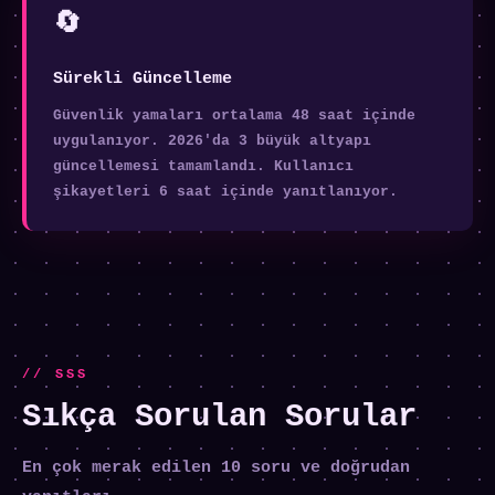
🔄
Sürekli Güncelleme
Güvenlik yamaları ortalama 48 saat içinde
uygulanıyor. 2026'da 3 büyük altyapı
güncellemesi tamamlandı. Kullanıcı
şikayetleri 6 saat içinde yanıtlanıyor.
SSS
Sıkça Sorulan Sorular
En çok merak edilen 10 soru ve doğrudan