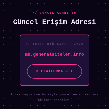
GUNCEL_ADRES.SH
Güncel Erişim Adresi
// AKTIF BAĞLANTI — 2026
mb.generalsiteler.info
> PLATFORMA GIT
Adres değişirse bu sayfa güncellenir. Yer imi
eklemen önerilir.