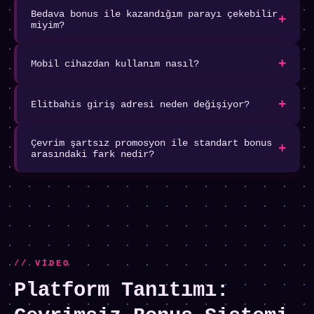
oldukça düşük bir değer — mobil bağlantılarda
Ortalama 4 saat. Kripto para tercih edersen
Bedava bonus ile kazandığım parayı çekebilir
Bağımsız test kuruluşlarının sertifika
+
da bu süre korunuyor.
bu süre 45 dakikaya kadar düşüyor. Banka
miyim?
verdiği platformlarda manipülasyon riski
havalesi seçeneğinde ise 1–2 iş günü
neredeyse sıfır. Bu platform eCOGRA
Çevrimsiz bonuslarda evet — kazancın doğrudan
sürebiliyor. 2025 yılı verilerine göre para
+
Mobil cihazdan kullanım nasıl?
sertifikalı RNG kullanıyor.
çekilebilir bakiyeye geçiyor. Çevrim şartlı
çekme başarı oranı %99.3 olarak gerçekleşti.
bonuslarda ise önce belirlenen ciroyu
Platform 320px genişliğe kadar optimize
+
tamamlaman gerekiyor. Hangi bonusun hangi
Elitbahis giriş adresi neden değişiyor?
edilmiş. Ayrı bir uygulama indirmene gerek
koşulları taşıdığını promosyon sayfasından
yok — tarayıcı üzerinden tam işlevsel
Alan adı kısıtlamaları nedeniyle platformun
kontrol etmek en doğrusu.
Çevrim şartsız promosyon ile standart bonus
çalışıyor. iOS ve Android tarayıcılarında
+
giriş adresi zaman zaman güncelleniyor. Bu
arasındaki fark nedir?
test edilmiş. Canlı bahis ve casino bölümleri
durum yaygın bir uygulama. Güncel adrese her
mobilde de sorunsuz açılıyor.
Standart bonuslarda belirli bir ciro
zaman bu sayfanın alt bölümünden
tamamlanmadan para çekemiyorsun. Çevrim
ulaşabilirsin — bağlantı düzenli olarak
şartsız promosyonda bu engel yok. Örneğin 200
kontrol ediliyor.
TL çevrimsiz bonus aldıysan, herhangi bir
bahis oynamadan o tutarı çekebilirsin. Fark
VIDEO
bu kadar net.
Platform Tanıtımı: