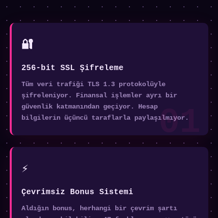
🔐
256-bit SSL Şifreleme
Tüm veri trafiği TLS 1.3 protokolüyle
şifreleniyor. Finansal işlemler ayrı bir
01
güvenlik katmanından geçiyor. Hesap
bilgilerin üçüncü taraflarla paylaşılmıyor.
⚡
Çevrimsiz Bonus Sistemi
Aldığın bonus, herhangi bir çevrim şartı