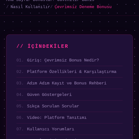
Nasıl Kullanılır
Çevrimsiz Deneme Bonusu
// İÇINDEKILER
Giriş: Çevrimsiz Bonus Nedir?
Platform Özellikleri & Karşılaştırma
Adım Adım Kayıt ve Bonus Rehberi
Güven Göstergeleri
Sıkça Sorulan Sorular
Video: Platform Tanıtımı
Kullanıcı Yorumları