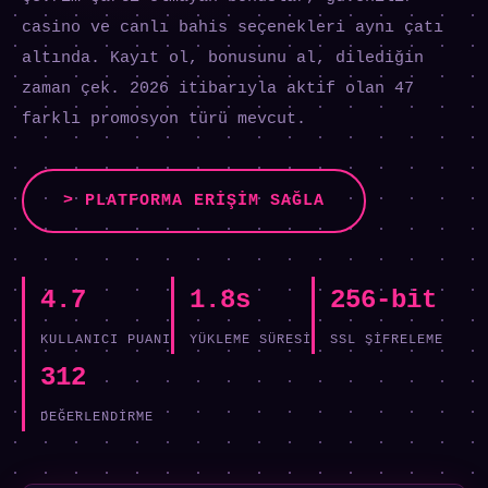
casino ve canlı bahis seçenekleri aynı çatı
altında. Kayıt ol, bonusunu al, dilediğin
zaman çek. 2026 itibarıyla aktif olan 47
farklı promosyon türü mevcut.
> PLATFORMA ERIŞIM SAĞLA
4.7
1.8s
256-bit
KULLANICI PUANI
YÜKLEME SÜRESI
SSL ŞIFRELEME
312
DEĞERLENDIRME