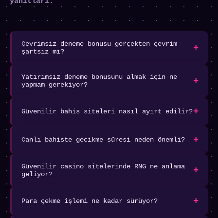
yanıtları.
Çevrimsiz deneme bonusu gerçekten çevrim
+
şartsız mı?
Evet. Çevrimsiz bonus, aldığın tutarı
Yatırımsız deneme bonusunu almak için ne
+
herhangi bir bahis cirosu tamamlamadan
yapmam gerekiyor?
çekebileceğin anlamına geliyor. Standart
Yalnızca kayıt yeterli. Hesabını
bonuslarda 20x–50x çevrim şartı olurken
+
Güvenilir bahis siteleri nasıl ayırt edilir?
oluşturduktan sonra 15 dakika içinde bonus
burada bu koşul uygulanmıyor. Bakiyene geçen
otomatik olarak tanımlanıyor. Promosyon kodu
tutar, yatırdığın para gibi davranıyor.
Lisans varlığı, bağımsız denetim raporları ve
+
ya da para yatırma işlemi gerekmiyor. Tek
Canlı bahiste gecikme süresi neden önemli?
para çekme istatistikleri başlıca
şart, hesabını doğrulamak için geçerli bir e-
göstergeler. SSL sertifikası tek başına
Canlı bahiste oranlar saniyeler içinde
posta adresi kullanmak.
Güvenilir casino sitelerinde RNG ne anlama
yeterli değil — finansal şeffaflık ve
+
değişiyor. 5–10 saniyelik bir gecikme, bahis
geliyor?
kullanıcı şikayetlerine verilen yanıt süresi
yaparken gördüğün oranın artık geçerli
de önemli. Bu platform yıllık denetim
RNG, Rastgele Sayı Üreteci demek. Slot ve
olmayabileceği anlamına geliyor. 1.8
+
Para çekme işlemi ne kadar sürüyor?
raporlarını kamuya açık tutuyor.
masa oyunlarında sonuçların gerçekten
saniyelik ortalama gecikme bu platform için
rastgele belirlendiğini garanti ediyor.