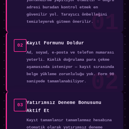
yönlendirme yapılıyor olabilir — doğru
adresi buradan kontrol etmek en
01
güvenilir yol. Tarayıcı önbelleğini
temizleyerek gitmen önerilir.
Kayıt Formunu Doldur
02
Ad, soyad, e-posta ve telefon numarası
yeterli. Kimlik doğrulama para çekme
aşamasında isteniyor — kayıt sırasında
02
belge yükleme zorunluluğu yok. Form 90
saniyede tamamlanabiliyor.
Yatırımsız Deneme Bonusunu
03
Aktif Et
Kayıt tamamlanır tamamlanmaz hesabına
otomatik olarak yatırımsız deneme