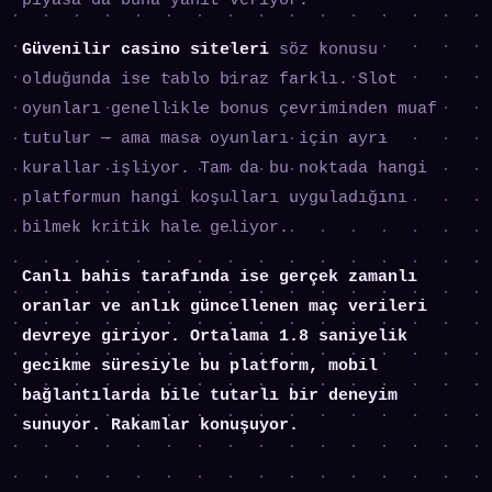
piyasa da buna yanıt veriyor.
Güvenilir casino siteleri
söz konusu
olduğunda ise tablo biraz farklı. Slot
oyunları genellikle bonus çevriminden muaf
tutulur — ama masa oyunları için ayrı
kurallar işliyor. Tam da bu noktada hangi
platformun hangi koşulları uyguladığını
bilmek kritik hale geliyor.
Canlı bahis tarafında ise gerçek zamanlı
oranlar ve anlık güncellenen maç verileri
devreye giriyor. Ortalama 1.8 saniyelik
gecikme süresiyle bu platform, mobil
bağlantılarda bile tutarlı bir deneyim
sunuyor. Rakamlar konuşuyor.