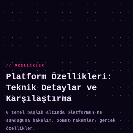
OZELLIKLER
Platform Özellikleri:
Teknik Detaylar ve
Karşılaştırma
6 temel başlık altında platformun ne
sunduğuna bakalım. Somut rakamlar, gerçek
özellikler.