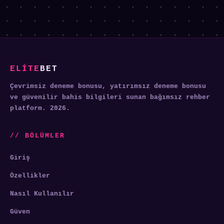
ELITE
BET
Çevrimsiz deneme bonusu, yatırımsız deneme bonusu
ve güvenilir bahis bilgileri sunan bağımsız rehber
platform. 2026.
// BÖLÜMLER
Giriş
Özellikler
Nasıl Kullanılır
Güven