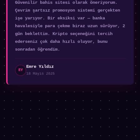
Güvenilir bahis sitesi olarak öneriyorum.
Çevrim şartsız promosyon sistemi gerçekten
işe yarıyor. Bir eksiksi var — banka
havalesiyle para çekme biraz uzun sürüyor, 2
gün beklettim. Kripto seçeneğini tercih
ederseniz çok daha hızlı oluyor, bunu
sonradan öğrendim.
Emre Yıldız
EY
18 Mayıs 2025